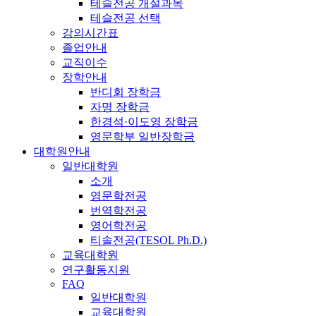
테슬전공 개설과목
테슬전공 선택
강의시간표
졸업안내
교직이수
장학안내
반디회 장학금
자명 장학금
한경석·이도영 장학금
영문학부 일반장학금
대학원안내
일반대학원
소개
영문학전공
번역학전공
영어학전공
티솔전공(TESOL Ph.D.)
교육대학원
연구활동지원
FAQ
일반대학원
교육대학원