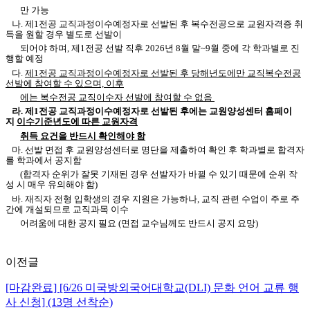
만 가능
나. 제1전공 교직과정이수예정자로 선발된 후 복수전공으로 교원자격증 취
득을 원할 경우 별도로 선발이
되어야
하며, 제1전공 선발 직후 2026년 8월 말~9월 중에 각 학과별로 진
행할 예정
다.
제1전공 교직과정이수예정자로 선발된 후 당해년도에만 교직복수전공
선발에 참여할 수 있으며,
이후
에는
복수전공 교직이수자 선발에 참여할 수 없음
라. 제1전공 교직과정이수예정자로 선발된 후에는 교원양성센터 홈페이
지
이수기준년도
에 따른
교원자격
취득 요건을 반드시 확인해야 함
마. 선발 면접 후 교원양성센터로 명단을 제출하여 확인 후 학과별로 합격자
를 학과에서 공지함
(합격자 순위가 잘못 기재된 경우 선발자가 바뀔 수 있기 때문에 순위 작
성 시 매우 유의해야 함
)
바. 재직자 전형 입학생의 경우 지원은 가능하나, 교직 관련 수업이 주로 주
간에 개설되므로 교직과목
이수
어려움에 대한 공지 필요 (면접 교수님께도 반드시 공지 요망)
이전글
[마감완료] [6/26 미국방외국어대학교(DLI) 문화 언어 교류 행
사 신청] (13명 선착순)