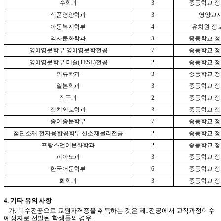
수학과
3
중등학교 정
식품영양학과
3
영양교사
아동복지학부
4
유치원 정교
역사문화학과
3
중등학교 정
영어영문학부 영어영문학전공
7
중등학교 정
영어영문학부 테슬(TESL)전공
2
중등학교 정
의류학과
3
중등학교 정
일본학과
3
중등학교 정
작곡과
2
중등학교 정
정치외교학과
3
중등학교 정
중어중문학부
7
중등학교 정
첨단소재·전자융합공학부 신소재물리전공
2
중등학교 정
프랑스언어문화학과
2
중등학교 정
피아노과
3
중등학교 정
한국어문학부
6
중등학교 정
화학과
3
중등학교 정
4. 기타 유의 사항
가. 복수전공으로 교원자격증을 취득하는 것은 제1전공에서 교직과정이수
예정자로 선발된 학생들의 경우