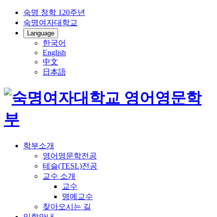
숙명 창학 120주년
숙명여자대학교
Language
한국어
English
中文
日本語
학부소개
영어영문학전공
테슬(TESL)전공
교수 소개
교수
명예교수
찾아오시는 길
입학안내