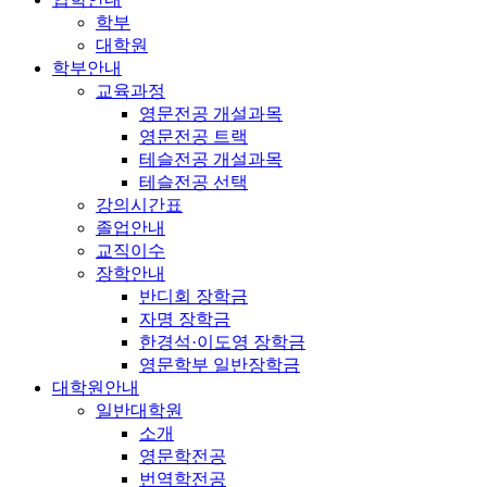
학부
대학원
학부안내
교육과정
영문전공 개설과목
영문전공 트랙
테슬전공 개설과목
테슬전공 선택
강의시간표
졸업안내
교직이수
장학안내
반디회 장학금
자명 장학금
한경석·이도영 장학금
영문학부 일반장학금
대학원안내
일반대학원
소개
영문학전공
번역학전공