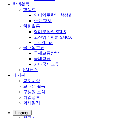
학생활동
학생회
영어영문학부 학생회
주요 행사
학회활동
영미문학회 SELS
고전읽기학회 SMCA
The Flames
국내외교류
국제교류탐방
국내교류
기타국제교류
SM뉴스
게시판
공지사항
교내외 활동
구성원 소식
취업정보
학사일정
Language