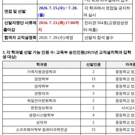
- 각 학과 사무실에서 접수
2026. 7. 15.(수) ~ 7. 20.
각 학과에서 면접일 공지하
면접 및 선발
(월)
여 실시
선발자명단 서류제
2026. 7. 23.
(목) 17:00까
진리관 504
호(교원양성센
출마감
지
터 제출)
합격자 교직설명회
2026. 7. 29.(수) 예정
선발자 참석 필수
3. 각 학과별 선발 가능 인원 수: 교육부 승인인원(
2025년 교직설치학과 입학
생 대상)
학과명
선발인원
자격
가족자원경영학과
2
중등학교 정
경영학부
13
중등학교 정
경제학부
6
중등학교 정
관현악과
3
중등학교 정
독일언어문화학과
2
중등학교 정
문헌정보학과
2
사서교사
생명시스템학부
4
중등학교 정
성악과
2
중등학교 정
소프트웨어학부 컴퓨터과학전공
15
중등학교 정