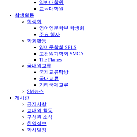
일반대학원
교육대학원
학생활동
학생회
영어영문학부 학생회
주요 행사
학회활동
영미문학회 SELS
고전읽기학회 SMCA
The Flames
국내외교류
국제교류탐방
국내교류
기타국제교류
SM뉴스
게시판
공지사항
교내외 활동
구성원 소식
취업정보
학사일정