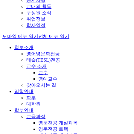
공지사항
교내외 활동
구성원 소식
취업정보
학사일정
모바일 메뉴 열기
전체 메뉴 열기
학부소개
영어영문학전공
테슬(TESL)전공
교수 소개
교수
명예교수
찾아오시는 길
입학안내
학부
대학원
학부안내
교육과정
영문전공 개설과목
영문전공 트랙