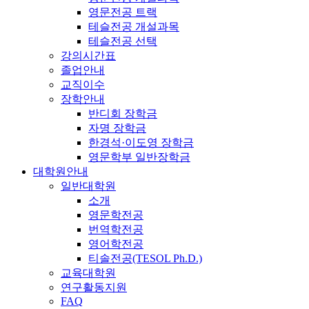
영문전공 트랙
테슬전공 개설과목
테슬전공 선택
강의시간표
졸업안내
교직이수
장학안내
반디회 장학금
자명 장학금
한경석·이도영 장학금
영문학부 일반장학금
대학원안내
일반대학원
소개
영문학전공
번역학전공
영어학전공
티솔전공(TESOL Ph.D.)
교육대학원
연구활동지원
FAQ