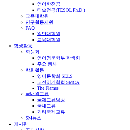
영어학전공
티솔전공(TESOL Ph.D.)
교육대학원
연구활동지원
FAQ
일반대학원
교육대학원
학생활동
학생회
영어영문학부 학생회
주요 행사
학회활동
영미문학회 SELS
고전읽기학회 SMCA
The Flames
국내외교류
국제교류탐방
국내교류
기타국제교류
SM뉴스
게시판