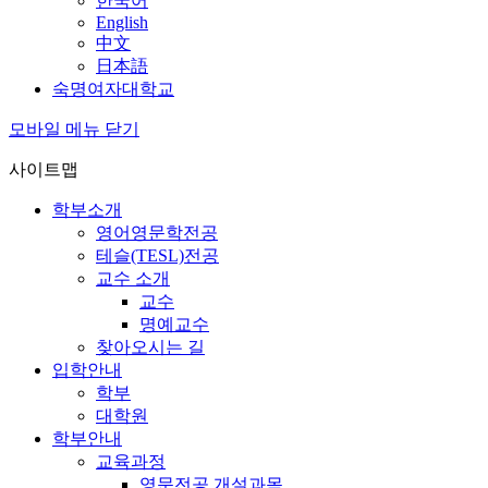
한국어
English
中文
日本語
숙명여자대학교
모바일 메뉴 닫기
사이트맵
학부소개
영어영문학전공
테슬(TESL)전공
교수 소개
교수
명예교수
찾아오시는 길
입학안내
학부
대학원
학부안내
교육과정
영문전공 개설과목