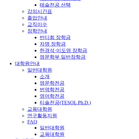
테슬전공 선택
강의시간표
졸업안내
교직이수
장학안내
반디회 장학금
자명 장학금
한경석·이도영 장학금
영문학부 일반장학금
대학원안내
일반대학원
소개
영문학전공
번역학전공
영어학전공
티솔전공(TESOL Ph.D.)
교육대학원
연구활동지원
FAQ
일반대학원
교육대학원