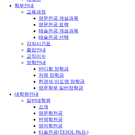
학부안내
교육과정
영문전공 개설과목
영문전공 트랙
테슬전공 개설과목
테슬전공 선택
강의시간표
졸업안내
교직이수
장학안내
반디회 장학금
자명 장학금
한경석·이도영 장학금
영문학부 일반장학금
대학원안내
일반대학원
소개
영문학전공
번역학전공
영어학전공
티솔전공(TESOL Ph.D.)