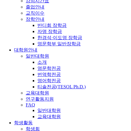
강의시간표
졸업안내
교직이수
장학안내
반디회 장학금
자명 장학금
한경석·이도영 장학금
영문학부 일반장학금
대학원안내
일반대학원
소개
영문학전공
번역학전공
영어학전공
티솔전공(TESOL Ph.D.)
교육대학원
연구활동지원
FAQ
일반대학원
교육대학원
학생활동
학생회