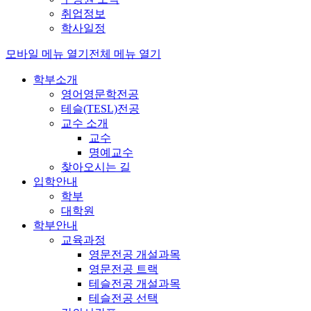
취업정보
학사일정
모바일 메뉴 열기
전체 메뉴 열기
학부소개
영어영문학전공
테슬(TESL)전공
교수 소개
교수
명예교수
찾아오시는 길
입학안내
학부
대학원
학부안내
교육과정
영문전공 개설과목
영문전공 트랙
테슬전공 개설과목
테슬전공 선택