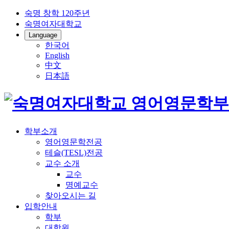
숙명 창학 120주년
숙명여자대학교
Language
한국어
English
中文
日本語
학부소개
영어영문학전공
테슬(TESL)전공
교수 소개
교수
명예교수
찾아오시는 길
입학안내
학부
대학원