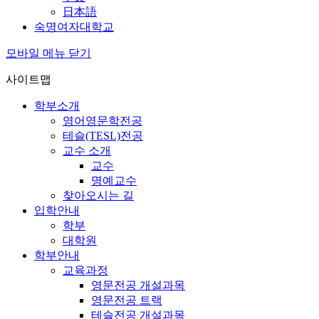
日本語
숙명여자대학교
모바일 메뉴 닫기
사이트맵
학부소개
영어영문학전공
테슬(TESL)전공
교수 소개
교수
명예교수
찾아오시는 길
입학안내
학부
대학원
학부안내
교육과정
영문전공 개설과목
영문전공 트랙
테슬전공 개설과목