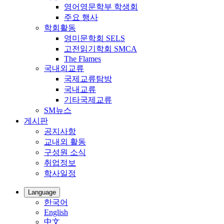
영어영문학부 학생회
주요 행사
학회활동
영미문학회 SELS
고전읽기학회 SMCA
The Flames
국내외교류
국제교류탐방
국내교류
기타국제교류
SM뉴스
게시판
공지사항
교내외 활동
구성원 소식
취업정보
학사일정
Language
한국어
English
中文