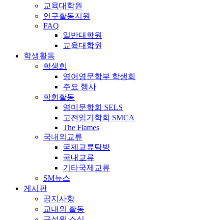
교육대학원
연구활동지원
FAQ
일반대학원
교육대학원
학생활동
학생회
영어영문학부 학생회
주요 행사
학회활동
영미문학회 SELS
고전읽기학회 SMCA
The Flames
국내외교류
국제교류탐방
국내교류
기타국제교류
SM뉴스
게시판
공지사항
교내외 활동
구성원 소식