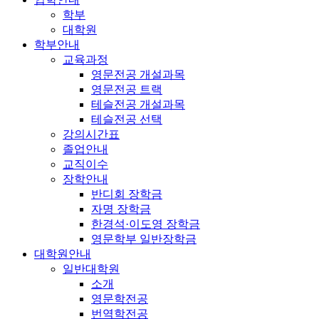
학부
대학원
학부안내
교육과정
영문전공 개설과목
영문전공 트랙
테슬전공 개설과목
테슬전공 선택
강의시간표
졸업안내
교직이수
장학안내
반디회 장학금
자명 장학금
한경석·이도영 장학금
영문학부 일반장학금
대학원안내
일반대학원
소개
영문학전공
번역학전공