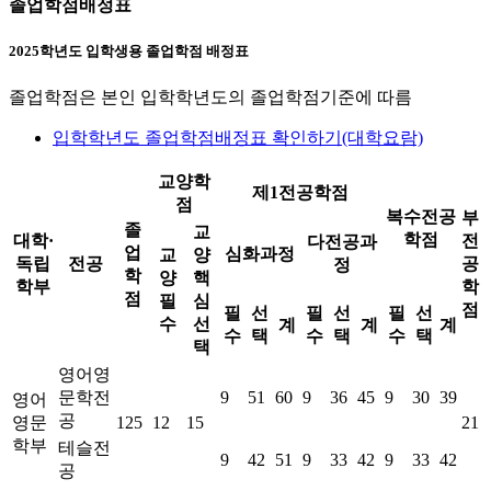
졸업학점배정표
2025학년도 입학생용 졸업학점 배정표
졸업학점은 본인 입학학년도의 졸업학점기준에 따름
입학학년도 졸업학점배정표 확인하기(대학요람)
교양학
제1전공학점
점
복수전공
부
졸
교
학점
대학·
전
다전공과
업
심화과정
교
양
독립
전공
공
정
학
양
핵
학부
학
점
필
심
점
필
선
필
선
필
선
수
선
계
계
계
수
택
수
택
수
택
택
영어영
문학전
9
51
60
9
36
45
9
30
39
영어
공
영문
125
12
15
21
학부
테슬전
9
42
51
9
33
42
9
33
42
공