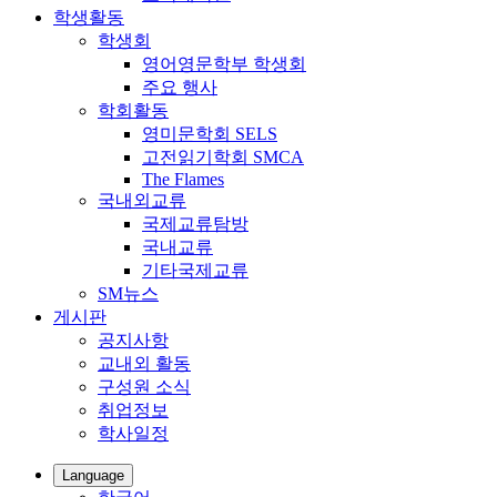
학생활동
학생회
영어영문학부 학생회
주요 행사
학회활동
영미문학회 SELS
고전읽기학회 SMCA
The Flames
국내외교류
국제교류탐방
국내교류
기타국제교류
SM뉴스
게시판
공지사항
교내외 활동
구성원 소식
취업정보
학사일정
Language