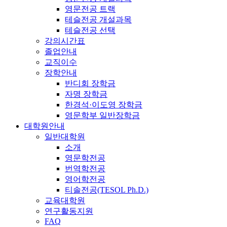
영문전공 트랙
테슬전공 개설과목
테슬전공 선택
강의시간표
졸업안내
교직이수
장학안내
반디회 장학금
자명 장학금
한경석·이도영 장학금
영문학부 일반장학금
대학원안내
일반대학원
소개
영문학전공
번역학전공
영어학전공
티솔전공(TESOL Ph.D.)
교육대학원
연구활동지원
FAQ