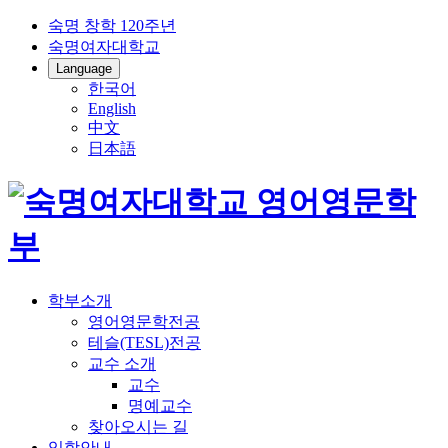
숙명 창학 120주년
숙명여자대학교
Language
한국어
English
中文
日本語
학부소개
영어영문학전공
테슬(TESL)전공
교수 소개
교수
명예교수
찾아오시는 길
입학안내