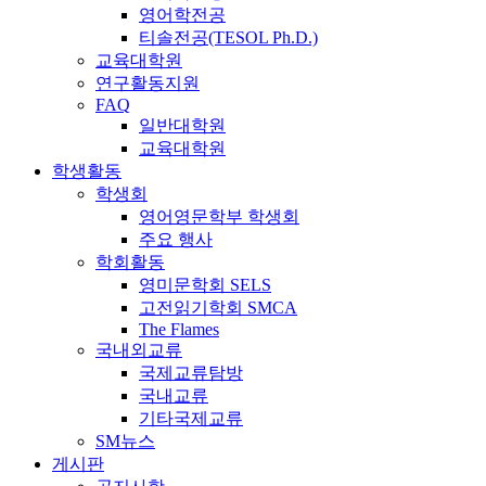
영어학전공
티솔전공(TESOL Ph.D.)
교육대학원
연구활동지원
FAQ
일반대학원
교육대학원
학생활동
학생회
영어영문학부 학생회
주요 행사
학회활동
영미문학회 SELS
고전읽기학회 SMCA
The Flames
국내외교류
국제교류탐방
국내교류
기타국제교류
SM뉴스
게시판