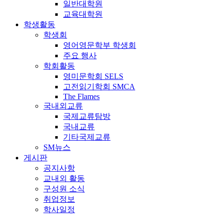
일반대학원
교육대학원
학생활동
학생회
영어영문학부 학생회
주요 행사
학회활동
영미문학회 SELS
고전읽기학회 SMCA
The Flames
국내외교류
국제교류탐방
국내교류
기타국제교류
SM뉴스
게시판
공지사항
교내외 활동
구성원 소식
취업정보
학사일정