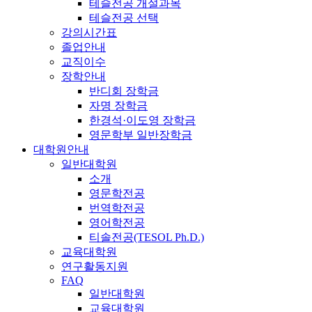
테슬전공 개설과목
테슬전공 선택
강의시간표
졸업안내
교직이수
장학안내
반디회 장학금
자명 장학금
한경석·이도영 장학금
영문학부 일반장학금
대학원안내
일반대학원
소개
영문학전공
번역학전공
영어학전공
티솔전공(TESOL Ph.D.)
교육대학원
연구활동지원
FAQ
일반대학원
교육대학원