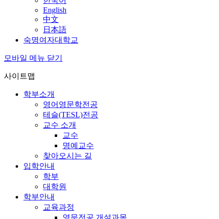
한국어
English
中文
日本語
숙명여자대학교
모바일 메뉴 닫기
사이트맵
학부소개
영어영문학전공
테슬(TESL)전공
교수 소개
교수
명예교수
찾아오시는 길
입학안내
학부
대학원
학부안내
교육과정
영문전공 개설과목