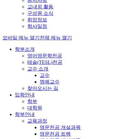
공지사항
교내외 활동
구성원 소식
취업정보
학사일정
모바일 메뉴 열기
전체 메뉴 열기
학부소개
영어영문학전공
테슬(TESL)전공
교수 소개
교수
명예교수
찾아오시는 길
입학안내
학부
대학원
학부안내
교육과정
영문전공 개설과목
영문전공 트랙