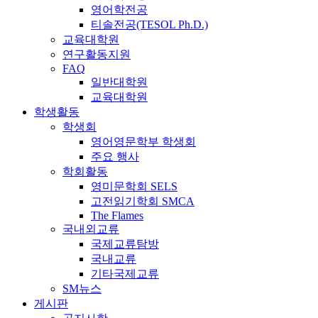
영어학전공
티솔전공(TESOL Ph.D.)
교육대학원
연구활동지원
FAQ
일반대학원
교육대학원
학생활동
학생회
영어영문학부 학생회
주요 행사
학회활동
영미문학회 SELS
고전읽기학회 SMCA
The Flames
국내외교류
국제교류탐방
국내교류
기타국제교류
SM뉴스
게시판