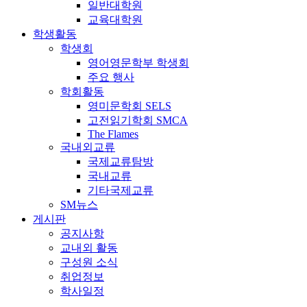
일반대학원
교육대학원
학생활동
학생회
영어영문학부 학생회
주요 행사
학회활동
영미문학회 SELS
고전읽기학회 SMCA
The Flames
국내외교류
국제교류탐방
국내교류
기타국제교류
SM뉴스
게시판
공지사항
교내외 활동
구성원 소식
취업정보
학사일정