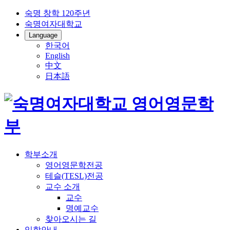
숙명 창학 120주년
숙명여자대학교
Language
한국어
English
中文
日本語
학부소개
영어영문학전공
테슬(TESL)전공
교수 소개
교수
명예교수
찾아오시는 길
입학안내