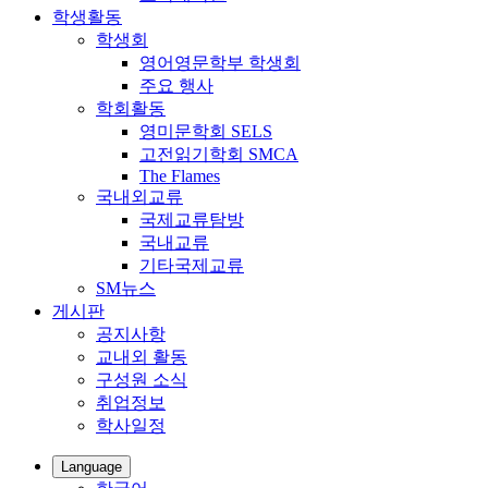
학생활동
학생회
영어영문학부 학생회
주요 행사
학회활동
영미문학회 SELS
고전읽기학회 SMCA
The Flames
국내외교류
국제교류탐방
국내교류
기타국제교류
SM뉴스
게시판
공지사항
교내외 활동
구성원 소식
취업정보
학사일정
Language