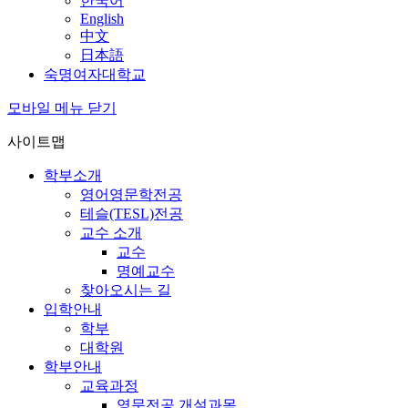
한국어
English
中文
日本語
숙명여자대학교
모바일 메뉴 닫기
사이트맵
학부소개
영어영문학전공
테슬(TESL)전공
교수 소개
교수
명예교수
찾아오시는 길
입학안내
학부
대학원
학부안내
교육과정
영문전공 개설과목