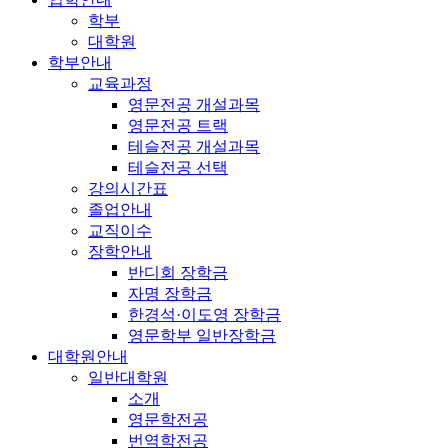
학부
대학원
학부안내
교육과정
영문전공 개설과목
영문전공 트랙
테슬전공 개설과목
테슬전공 선택
강의시간표
졸업안내
교직이수
장학안내
반디회 장학금
자명 장학금
한경석·이도영 장학금
영문학부 일반장학금
대학원안내
일반대학원
소개
영문학전공
번역학전공