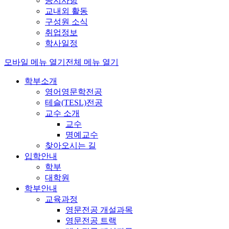
공지사항
교내외 활동
구성원 소식
취업정보
학사일정
모바일 메뉴 열기
전체 메뉴 열기
학부소개
영어영문학전공
테슬(TESL)전공
교수 소개
교수
명예교수
찾아오시는 길
입학안내
학부
대학원
학부안내
교육과정
영문전공 개설과목
영문전공 트랙