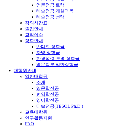
영문전공 트랙
테슬전공 개설과목
테슬전공 선택
강의시간표
졸업안내
교직이수
장학안내
반디회 장학금
자명 장학금
한경석·이도영 장학금
영문학부 일반장학금
대학원안내
일반대학원
소개
영문학전공
번역학전공
영어학전공
티솔전공(TESOL Ph.D.)
교육대학원
연구활동지원
FAQ