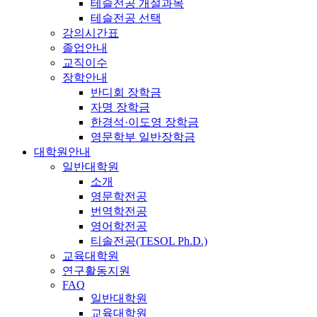
테슬전공 개설과목
테슬전공 선택
강의시간표
졸업안내
교직이수
장학안내
반디회 장학금
자명 장학금
한경석·이도영 장학금
영문학부 일반장학금
대학원안내
일반대학원
소개
영문학전공
번역학전공
영어학전공
티솔전공(TESOL Ph.D.)
교육대학원
연구활동지원
FAQ
일반대학원
교육대학원