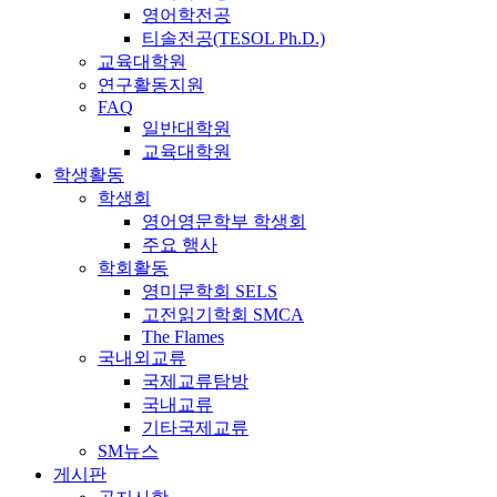
영어학전공
티솔전공(TESOL Ph.D.)
교육대학원
연구활동지원
FAQ
일반대학원
교육대학원
학생활동
학생회
영어영문학부 학생회
주요 행사
학회활동
영미문학회 SELS
고전읽기학회 SMCA
The Flames
국내외교류
국제교류탐방
국내교류
기타국제교류
SM뉴스
게시판