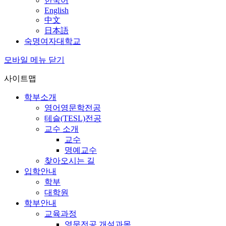
한국어
English
中文
日本語
숙명여자대학교
모바일 메뉴 닫기
사이트맵
학부소개
영어영문학전공
테슬(TESL)전공
교수 소개
교수
명예교수
찾아오시는 길
입학안내
학부
대학원
학부안내
교육과정
영문전공 개설과목