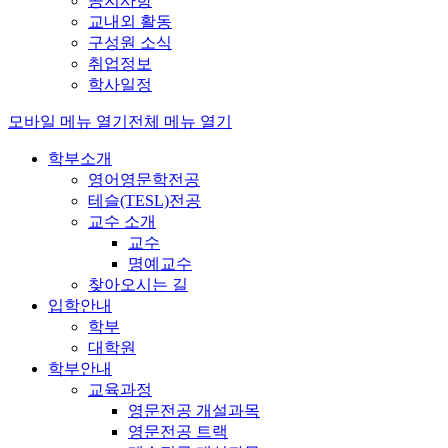
공지사항
교내외 활동
구성원 소식
취업정보
학사일정
모바일 메뉴 열기
전체 메뉴 열기
학부소개
영어영문학전공
테슬(TESL)전공
교수 소개
교수
명예교수
찾아오시는 길
입학안내
학부
대학원
학부안내
교육과정
영문전공 개설과목
영문전공 트랙