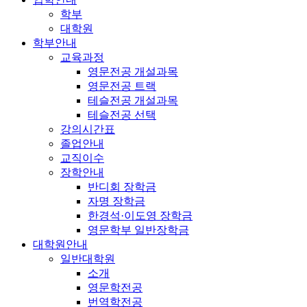
학부
대학원
학부안내
교육과정
영문전공 개설과목
영문전공 트랙
테슬전공 개설과목
테슬전공 선택
강의시간표
졸업안내
교직이수
장학안내
반디회 장학금
자명 장학금
한경석·이도영 장학금
영문학부 일반장학금
대학원안내
일반대학원
소개
영문학전공
번역학전공