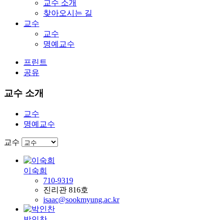
교수 소개
찾아오시는 길
교수
교수
명예교수
프린트
공유
교수 소개
교수
명예교수
교수
이숙희
710-9319
진리관 816호
isaac@sookmyung.ac.kr
박인찬