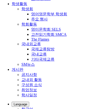
학생활동
학생회
영어영문학부 학생회
주요 행사
학회활동
영미문학회 SELS
고전읽기학회 SMCA
The Flames
국내외교류
국제교류탐방
국내교류
기타국제교류
SM뉴스
게시판
공지사항
교내외 활동
구성원 소식
취업정보
학사일정
Language