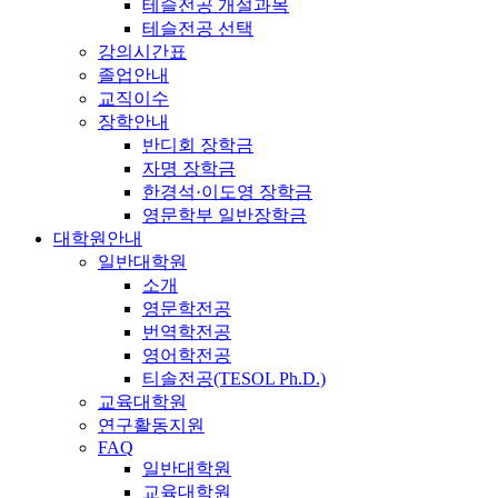
테슬전공 개설과목
테슬전공 선택
강의시간표
졸업안내
교직이수
장학안내
반디회 장학금
자명 장학금
한경석·이도영 장학금
영문학부 일반장학금
대학원안내
일반대학원
소개
영문학전공
번역학전공
영어학전공
티솔전공(TESOL Ph.D.)
교육대학원
연구활동지원
FAQ
일반대학원
교육대학원