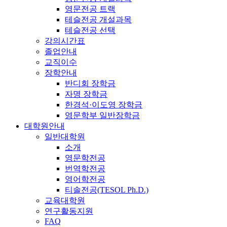
영문전공 트랙
테슬전공 개설과목
테슬전공 선택
강의시간표
졸업안내
교직이수
장학안내
반디회 장학금
자명 장학금
한경석·이도영 장학금
영문학부 일반장학금
대학원안내
일반대학원
소개
영문학전공
번역학전공
영어학전공
티솔전공(TESOL Ph.D.)
교육대학원
연구활동지원
FAQ