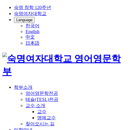
숙명 창학 120주년
숙명여자대학교
Language
한국어
English
中文
日本語
학부소개
영어영문학전공
테슬(TESL)전공
교수 소개
교수
명예교수
찾아오시는 길
입학안내