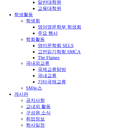
일반대학원
교육대학원
학생활동
학생회
영어영문학부 학생회
주요 행사
학회활동
영미문학회 SELS
고전읽기학회 SMCA
The Flames
국내외교류
국제교류탐방
국내교류
기타국제교류
SM뉴스
게시판
공지사항
교내외 활동
구성원 소식
취업정보
학사일정