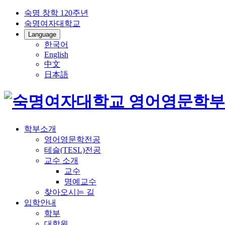
숙명 창학 120주년
숙명여자대학교
Language
한국어
English
中文
日本語
학부소개
영어영문학전공
테슬(TESL)전공
교수 소개
교수
명예교수
찾아오시는 길
입학안내
학부
대학원