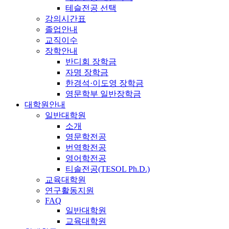
테슬전공 선택
강의시간표
졸업안내
교직이수
장학안내
반디회 장학금
자명 장학금
한경석·이도영 장학금
영문학부 일반장학금
대학원안내
일반대학원
소개
영문학전공
번역학전공
영어학전공
티솔전공(TESOL Ph.D.)
교육대학원
연구활동지원
FAQ
일반대학원
교육대학원