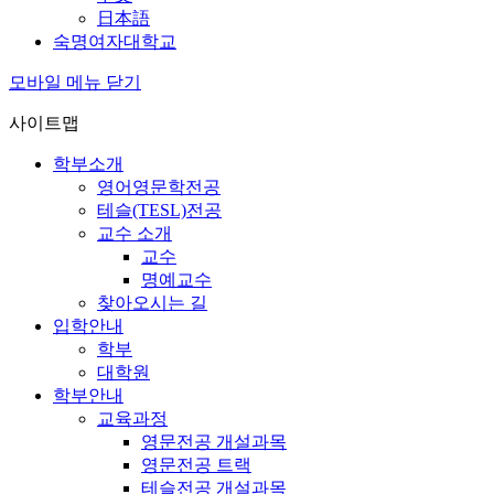
日本語
숙명여자대학교
모바일 메뉴 닫기
사이트맵
학부소개
영어영문학전공
테슬(TESL)전공
교수 소개
교수
명예교수
찾아오시는 길
입학안내
학부
대학원
학부안내
교육과정
영문전공 개설과목
영문전공 트랙
테슬전공 개설과목