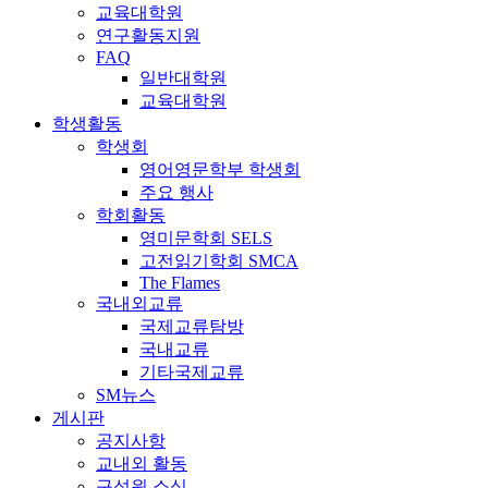
교육대학원
연구활동지원
FAQ
일반대학원
교육대학원
학생활동
학생회
영어영문학부 학생회
주요 행사
학회활동
영미문학회 SELS
고전읽기학회 SMCA
The Flames
국내외교류
국제교류탐방
국내교류
기타국제교류
SM뉴스
게시판
공지사항
교내외 활동
구성원 소식