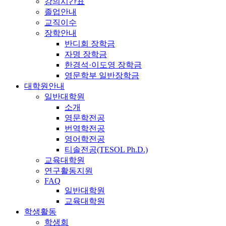
강의시간표
졸업안내
교직이수
장학안내
반디회 장학금
자명 장학금
한경석·이도영 장학금
영문학부 일반장학금
대학원안내
일반대학원
소개
영문학전공
번역학전공
영어학전공
티솔전공(TESOL Ph.D.)
교육대학원
연구활동지원
FAQ
일반대학원
교육대학원
학생활동
학생회