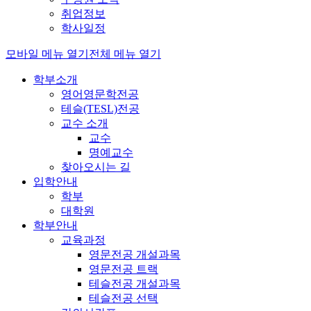
취업정보
학사일정
모바일 메뉴 열기
전체 메뉴 열기
학부소개
영어영문학전공
테슬(TESL)전공
교수 소개
교수
명예교수
찾아오시는 길
입학안내
학부
대학원
학부안내
교육과정
영문전공 개설과목
영문전공 트랙
테슬전공 개설과목
테슬전공 선택