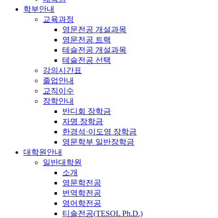
학부안내
교육과정
영문전공 개설과목
영문전공 트랙
테슬전공 개설과목
테슬전공 선택
강의시간표
졸업안내
교직이수
장학안내
반디회 장학금
자명 장학금
한경석·이도영 장학금
영문학부 일반장학금
대학원안내
일반대학원
소개
영문학전공
번역학전공
영어학전공
티솔전공(TESOL Ph.D.)