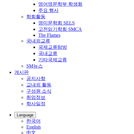
영어영문학부 학생회
주요 행사
학회활동
영미문학회 SELS
고전읽기학회 SMCA
The Flames
국내외교류
국제교류탐방
국내교류
기타국제교류
SM뉴스
게시판
공지사항
교내외 활동
구성원 소식
취업정보
학사일정
Language
한국어
English
中文